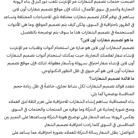
أصبحت خدمات تصميم الشعارات عبر الإنترنت تلعب دور كبير في بناء الهوية
التجارية والتميز في سوق الأعمال، لذلك فإن موقع تصميم شعارات أون لاين
يساهم في توفير أفكار تصميم شعارات مختلفة تلبي الاحتياجات المختلفة وتساعد
في الظهور باحترافية في السوق، ولكن كيف يتم تصميم الموقع، وما هي الأدوات
المستخدمة في تصميم الشعارات هذا ما سوف يتم توضيحه بالتفصيل.
ما هو تصميم شعارات أون لاين؟
تصميم الشعارات أون لاين هو عبارة عن استخدام أدوات وتقنيات عبر الإنترنت
لإنشاء شعار لعلامتك التجارية، حيث يمكنك استخدام أدوات تصميم الشعارات
أون لاين لإنشاء شعار احترافي بسهولة وبأسعار معقولة، لذلك فإن موقع تصميم
شعارات أون لاين هو أمر حيوي في ظل التطور التكنولوجي.
ما فائدة تصميم الشعارات؟
تتعدد فوائد تصميم الشعارات لكل نشاط تجاري، خاصةً في ظل زيادة حجم
المنافسة نوضحها كما يلي:
بناء المصداقية: يساهم إنشاء الشعارات الاحترافية على تعزيز الثقة لدى العملاء
ومنح صورة إيجابية عن الشركة وما توفره من المنتجات والخدمات في السوق.
يعكس الهوية: يساعد الشعار على توضيح هوية الشركة ويساعدها على التمييز بين
المنافسين في السوق كلما زادت احترافية تصميم الشعار.
التواصل: ينقل الشعار رسالة الشركة للعملاء بصورة احترافية، مما يساعد على