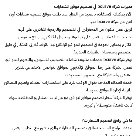
مميزات شركة bcurve في تصميم موقع الشعارات
الآن يمكنك الاستفادة بالعديد من المزايا عند طلب موقع تصميم شعارات أون
لاين من شركة bcurve منها:
فريق عمل مكون من المحترفين في التصميم والبرمجة القادرين على فهم
احتياجات العملاء والعمل على توفيرها وتحويل الأفكار إلى واقع ملموس.
الالتزام بمعايير الجودة في تصميم المواقع الإلكترونية، بالإضافة إلى الابتكار في طرق
التصميم باستخدام التقنيات الحديثة.
توفر شركة bcurve خدمات متنوعة شاملة التصميم، التسويق، والتطوير للمواقع.
تعمل الشركة على ربط الموقع الإلكتروني بمواقع التواصل الاجتماعي لتعزيز
التفاعل والمشاركة مع الجمهور المستهدف.
خدمة العملاء المتاحة طوال الوقت للرد على استفسارات العملاء وتقديم النصائح
اللازمة لإدارة المواقع بسهولة.
توفر الشركة أسعار تصميم مواقع تتوافق مع ميزانيات المشاريع المختلفة سواء
كانت ناشئة، متوسطة أو كبيرة.
ما هي برامج تصميم الشعارات؟
تتعدد البرامج المستخدمة في تصميم الشعارات والتي تتطور مع التطور الرقمي
الذي يحدث منها: