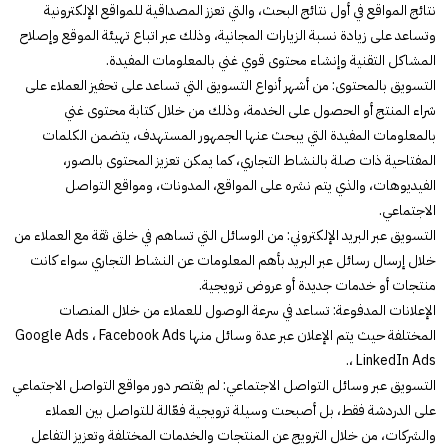
نتائج المواقع في أول نتائج البحث، والتي تعزز المصداقية للمواقع الإلكترونية
وتساعد على زيادة نسبة الزيارات المجانية، وذلك عبر اتباع تهيئة الموقع وإصلاح
المشاكل التقنية وإنشاء محتوى قوي غني بالمعلومات المفيدة.
التسويق بالمحتوى: من أشهر أنواع التسويق التي تساعد على تحفيز العملاء على
شراء المنتج أو الحصول على الخدمة، وذلك من خلال كتابة محتوى غني
بالمعلومات المفيدة التي يبحث عنها الجمهور المستهدف، يتضمن الكلمات
المفتاحية ذات صلة بالنشاط التجاري، كما يمكن تعزيز المحتوى بالصور،
الفيديوهات، والذي يتم نشره على المواقع، المدونات، ومواقع التواصل
الاجتماعي.
التسويق عبر البريد الإلكتروني: من الوسائل التي تساهم في خلق ثقة مع العملاء من
خلال إرسال رسائل عبر البريد بأهم المعلومات عن النشاط التجاري سواء كانت
منتجات أو خدمات جديدة أو عروض ترويجية.
الإعلانات المدفوعة: تساعد في سرعة الوصول للعملاء من خلال المنصات
المختلفة حيث يتم الإعلان عبر عدة وسائل منها Google Ads ، Facebook Ads
، LinkedIn Ads.
التسويق عبر وسائل التواصل الاجتماعي: لم يقتصر دور مواقع التواصل الاجتماعي
على الدردشة فقط، بل أصبحت وسيلة ترويجية فعّالة للتواصل بين العملاء
والشركات، من خلال الترويج عن المنتجات والخدمات المختلفة وتعزيز التفاعل