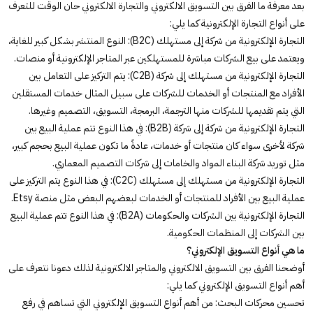
بعد معرفة ما الفرق بين التسويق الالكتروني والتجارة الالكتروني حان الوقت للتعرف
على أنواع التجارة الإلكترونية كما يلي:
التجارة الإلكترونية من شركة إلى مستهلك (B2C): النوع المنتشر بشكل كبير للغاية،
ويعتمد على بيع الشركات مباشرة للمستهلكين عبر المتاجر الإلكترونية أو منصات.
التجارة الإلكترونية من مستهلك إلى شركة (C2B): يتم التركيز على التعامل بين
الأفراد مع المنتجات أو الخدمات للشركات على سبيل المثال خدمات المستقلين
التي يتم تقديمها للشركات منها الترجمة، البرمجة، التسويق، التصميم وغيرها.
التجارة الإلكترونية من شركة إلى شركة (B2B): في هذا النوع تتم عملية البيع بين
شركة لأخرى سواء كان منتجات أو خدمات، عادةً ما تكون عملية البيع بحجم كبير،
مثل توريد شركة البناء المواد والخامات إلى شركات التصميم المعماري.
التجارة الإلكترونية من مستهلك إلى مستهلك (C2C): في هذا النوع يتم التركيز على
عملية البيع بين الأفراد للمنتجات أو الخدمات لبعضهم البعض مثل منصة Etsy.
التجارة الإلكترونية بين الشركات والحكومات (B2A): في هذا النوع تتم عملية البيع
بين الشركات إلى المنظمات الحكومية.
ما هي أنواع التسويق الإلكتروني؟
أوضحنا الفرق بين التسويق الالكتروني والمتاجر الالكترونية لذلك دعونا نتعرف على
أهم أنواع التسويق الإلكتروني كما يلي:
تحسين محركات البحث: من أهم أنواع التسويق الإلكتروني التي تساهم في رفع