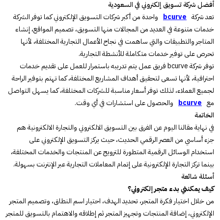
أفضل شركة تسويق إلكتروني في السعودية
تعد شركة
bcurve
واحدة من أكبر شركات التسويق الإلكتروني كما توفر الشركة
خدمات متنوعة في العديد من المجالات منها التسويق، تصميم المواقع، إنشاء
المتاجر والتطبيقات والتي ساهمت في نجاح الأعمال التجارية المختلفة، لأنها
تحرص على توفير خدمات متكاملة للأنشطة التجارية.
توفر شركة bcurve فريق عمل يتم تدريبه باستمرار للعمل على تقديم خدمات
احترافية، لأنها تسعى لتحقيق أهداف المشاريع المختلفة، كما تهتم بتوفير الراحة
لجميع العملاء، لذلك توفر أسعار مناسبة للشركات المختلفة، كما يسهل التواصل
مع
bcurve
والحصول على استشارات في أي وقت.
الخاتمة
في نهاية مقالنا اليوم عن الفرق بين التسويق الالكتروني والتجارة الالكترونية هم
جزء أساسي من العصر الرقمي الحديث، حيث يركز التسويق الإلكتروني على
استخدام الوسائل الرقمية المتطورة للترويج عن المنتجات والخدمات المختلفة،
بينما تركز التجارة الإلكترونية على إتمام المعاملات التجارية عبر الإنترنت بسهولة.
أسئلة شائعة
كيف يمكنني بدء متجر إلكتروني؟
من خلال اختيار فكرة المتجر، تحديد الهدف، احتيار اسم النطاق، وتصميم المتجر
الإلكتروني، إضافة المنتجات وتجهيز المتجر ثم إطلاقه والاهتمام بالتسويق للمتجر